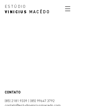
ESTÚDIO
VINICIUS
MACÊDO
CONTATO​
(85) 2181.9339
|
(85) 99647.3792
contato@estudioviniciusmacedo.com