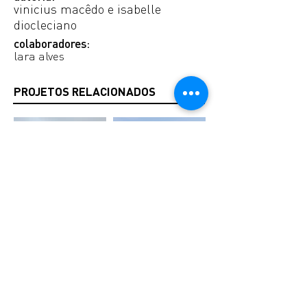
vinicius macêdo e isabelle
diocleciano
colaboradores:
lara alves
PROJETOS RELACIONADOS
retrofit shopping
open mall cariri
bulim e café
benfica
juazeiro/ce
aiuruoca/mg
fortaleza/ce
< ANTERIOR
PRÓXIMO >